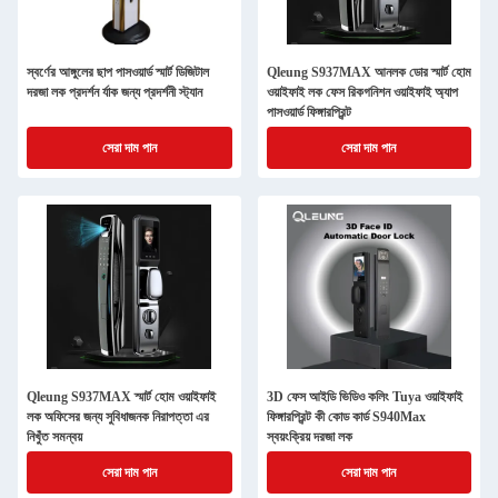
স্বর্ণের আঙ্গুলের ছাপ পাসওয়ার্ড স্মার্ট ডিজিটাল
Qleung S937MAX আনলক ডোর স্মার্ট হোম
দরজা লক প্রদর্শন র্যাক জন্য প্রদর্শনী স্ট্যান
ওয়াইফাই লক ফেস রিকগনিশন ওয়াইফাই অ্যাপ
পাসওয়ার্ড ফিঙ্গারপ্রিন্ট
সেরা দাম পান
সেরা দাম পান
Qleung S937MAX স্মার্ট হোম ওয়াইফাই
3D ফেস আইডি ভিডিও কলিং Tuya ওয়াইফাই
লক অফিসের জন্য সুবিধাজনক নিরাপত্তা এর
ফিঙ্গারপ্রিন্ট কী কোড কার্ড S940Max
নিখুঁত সমন্বয়
স্বয়ংক্রিয় দরজা লক
সেরা দাম পান
সেরা দাম পান