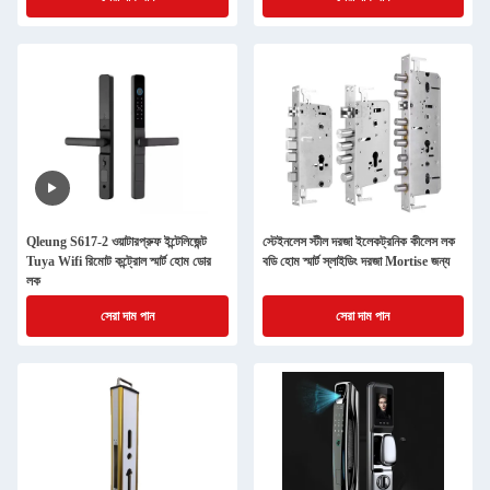
Qleung S617-2 ওয়াটারপ্রুফ ইন্টেলিজেন্ট
স্টেইনলেস স্টীল দরজা ইলেকট্রনিক কীলেস লক
Tuya Wifi রিমোট কন্ট্রোল স্মার্ট হোম ডোর
বডি হোম স্মার্ট স্লাইডিং দরজা Mortise জন্য
লক
সেরা দাম পান
সেরা দাম পান