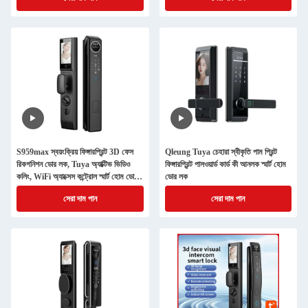
S959max স্বয়ংক্রিয় ফিঙ্গারপ্রিন্ট 3D ফেস
Qleung Tuya চেহারা স্বীকৃতি পাম প্রিন্ট
রিকগনিশন ডোর লক, Tuya অ্যাক্টিভ ভিডিও
ফিঙ্গারপ্রিন্ট পাসওয়ার্ড কার্ড কী আনলক স্মার্ট হোম
কলিং, WiFi অ্যাক্সেস কন্ট্রোল স্মার্ট হোম ডোর
ডোর লক
লক
সেরা দাম পান
সেরা দাম পান