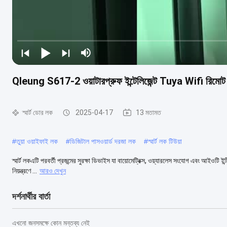
Qleung S617-2 ওয়াটারপ্রুফ ইন্টেলিজেন্ট Tuya Wifi রিমোট কন্
স্মার্ট ডোর লক
2025-04-17
13 মতামত
#
তুয়া ওয়াইফাই লক
#
ডিজিটাল পাসওয়ার্ড দরজা লক
#
স্মার্ট লক টিউয়া
স্মার্ট লকএটি পরবর্তী প্রজন্মের সুরক্ষা ডিভাইস যা বায়োমেট্রিক্স, ওয়্যারলেস সংযোগ এবং আইওটি 
নিয়ন্ত্রণে ...
আরও দেখুন
দর্শনার্থীর বার্তা
এখনো জনসমক্ষে কোন মন্তব্য নেই