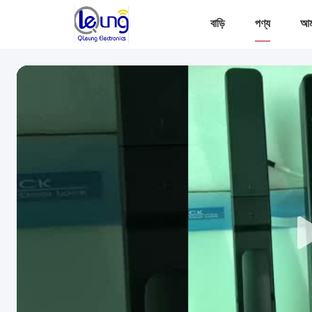
বাড়ি
পণ্য
আমা