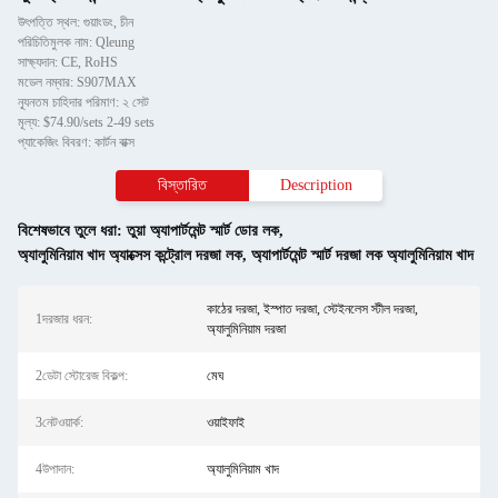
উৎপত্তি স্থল: গুয়াংডং, চীন
পরিচিতিমুলক নাম: Qleung
সাক্ষ্যদান: CE, RoHS
মডেল নম্বার: S907MAX
ন্যূনতম চাহিদার পরিমাণ: ২ সেট
মূল্য: $74.90/sets 2-49 sets
প্যাকেজিং বিবরণ: কার্টন বাক্স
বিস্তারিত
Description
বিশেষভাবে তুলে ধরা:
তুয়া অ্যাপার্টমেন্ট স্মার্ট ডোর লক
,
অ্যালুমিনিয়াম খাদ অ্যাক্সেস কন্ট্রোল দরজা লক
,
অ্যাপার্টমেন্ট স্মার্ট দরজা লক অ্যালুমিনিয়াম খাদ
কাঠের দরজা, ইস্পাত দরজা, স্টেইনলেস স্টীল দরজা,
1দরজার ধরন:
অ্যালুমিনিয়াম দরজা
2ডেটা স্টোরেজ বিকল্প:
মেঘ
3নেটওয়ার্ক:
ওয়াইফাই
4উপাদান:
অ্যালুমিনিয়াম খাদ