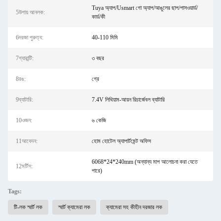
Tuya অ্যাপ/Usmart গো অ্যাপ/আঙুলের ছাপ/পাসওয়ার্ড/
5উপায় আনলক:
কার্ড/কী
6দরজা পুরুত্ব:
40-110 মিমি
7গ্যারান্টি:
৩ বছর
8রঙ:
গ্রে
9ব্যাটারি:
7.4V লিথিয়াম-আয়ন রিচার্জেবল ব্যাটারি
10ওজন:
৬ কেজি
11আবেদন:
হোম হোটেল অ্যাপার্টমেন্ট অফিস
6068*24*240mm (অন্যান্য মাপ আলোচনা করা যেতে
12মর্টিস:
পারে)
Tags:
টি-লক স্মার্ট লক
স্মার্ট ক্যামেরা লক
ক্যামেরা সহ কীহীন দরজার লক