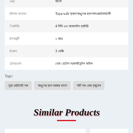
5রঙ:
কালো
6উপায় আনলক:
Tuya wifi অ্যাপ/আঙুলের ছাপ/পাসওয়ার্ড/কার্ড/কী
7ব্যাটারি:
4 পিসি এএ আকালাইন ব্যাটারি
8গ্যারান্টি:
২ বছর
9ওজন:
3 কেজি
10প্রয়োগ:
হোম হোটেল অ্যাপার্টমেন্টস অফিস
Tags:
তুয়া ওয়াইফাই লক
আঙুলের ছাপ দরজার হাতল
স্মার্ট লক ডোর হ্যান্ডেল
Similar Products