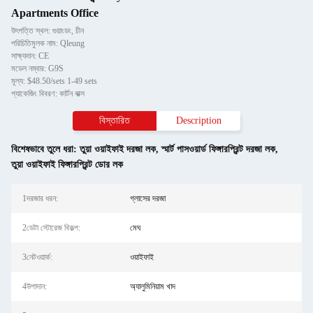
Apartments Office
উৎপত্তি স্থল: গুয়াংডং, চীন
পরিচিতিমুলক নাম: Qleung
সাক্ষ্যদান: CE
মডেল নম্বার: G9S
মূল্য: $48.50/sets 1-49 sets
প্যাকেজিং বিবরণ: কার্টন বাক্স
বিস্তারিত
Description
বিশেষভাবে তুলে ধরা:
তুয়া ওয়াইফাই দরজা লক
,
স্মার্ট পাসওয়ার্ড ফিঙ্গারপ্রিন্ট দরজা লক
,
তুয়া ওয়াইফাই ফিঙ্গারপ্রিন্ট ডোর লক
1দরজার ধরন:
গ্লাসের দরজা
2ডেটা স্টোরেজ বিকল্প:
মেঘ
3নেটওয়ার্ক:
ওয়াইফাই
4উপাদান:
অ্যালুমিনিয়াম খাদ