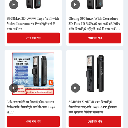
S958Max 3D ফেস লক Tuya Wifi with
Qleung S958max With Cerradura
Video Intercom লক ফিঙ্গারপ্রিন্ট কার্ড কী
3D Face ID ইন্টেলিজেন্ট তুয়া ওয়াইফাই ভিডিও
কোড স্মার্ট লক
কলিং ফিঙ্গারপ্রিন্ট স্বীকৃতি কার্ড কী কোড স্মার্ট ডোর
লক
সেরা দাম পান
সেরা দাম পান
3 ডি ফেস আইডি সহ ইলেকট্রনিক ডোর লক
S940MAX স্মার্ট 3D ফেস ফিঙ্গারপ্রিন্ট
ভিডিও কলিং ফিঙ্গারপ্রিন্ট কার্ড কী কোড Tuya
রিকগনিশন ওয়াই-ফাই Tuya APP ইন্টারকম
APP
কার্ড অ্যাক্সেস ডিজিটাল দরজা লক
সেরা দাম পান
সেরা দাম পান