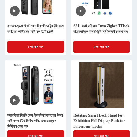
এস৯৫৯ম্যাক্স থ্রিডি ফেস রিকগনিশন টুয়া ইন্টারকম
S811 ওয়াইফাই লক Tuya Zigbee TTlock
ক্যামেরা আউটডোর স্মার্ট লক ইন্টেলিজেন্ট
বায়োমেট্রিক ফিঙ্গারপ্রিন্ট স্মার্ট ডিজিটাল দরজা লক
সেরা দাম পান
সেরা দাম পান
স্বয়ংক্রিয় থ্রিডি ফেস রিকগনিশন ক্যামেরা টিউয়া
Rotating Smart Lock Stand for
স্মার্ট লকস উইথ ভিডিও কলিং এস৯৫৮ম্যাক্স
Exhibition Hall Display Rack for
ডিজিটাল ডোর লক
Fingerprint Locks
সেরা দাম পান
সেরা দাম পান